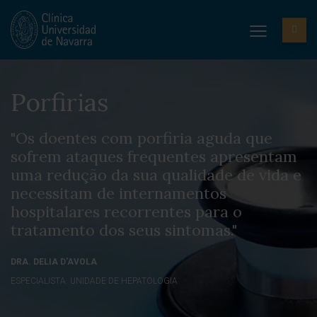
Porfirias
"Os doentes com porfiria aguda que
sofrem ataques frequentes apresentam
uma redução da sua qualidade de vida e
necessitam de internamentos
hospitalares recorrentes para o
tratamento dos seus sintomas."
DRA. DELIA D'AVOLA
ESPECIALISTA. UNIDADE DE HEPATOLOGIA