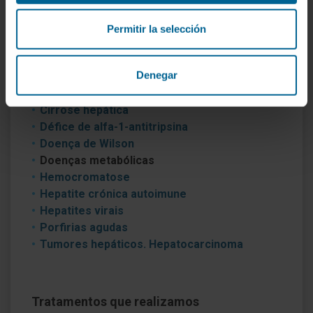
vivos.
Permitir la selección
Doenças que tratamos
Denegar
Doença hepática alcoólica e fígado gordo
Colangite biliar primária
Cirrose hepática
Défice de alfa-1-antitripsina
Doença de Wilson
Doenças metabólicas
Hemocromatose
Hepatite crónica autoimune
Hepatites virais
Porfirias agudas
Tumores hepáticos. Hepatocarcinoma
Tratamentos que realizamos