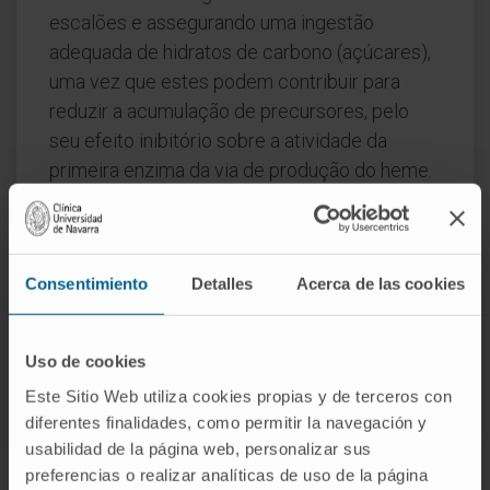
escalões e assegurando uma ingestão
adequada de hidratos de carbono (açúcares),
uma vez que estes podem contribuir para
reduzir a acumulação de precursores, pelo
seu efeito inibitório sobre a atividade da
primeira enzima da via de produção do heme.
Os ataques mais intensos tratam-se através
da administração de heme, um medicamento
administrado por via intravenosa, geralmente
Consentimiento
Detalles
Acerca de las cookies
em regime de internamento.
Uso de cookies
SOLICITE MAIS INFORMAÇÕES SOBRE O TRATAMENTO
Este Sitio Web utiliza cookies propias y de terceros con
diferentes finalidades, como permitir la navegación y
usabilidad de la página web, personalizar sus
preferencias o realizar analíticas de uso de la página