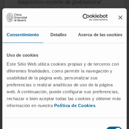
diagnóstico reciente de glioblastoma”.
Manuel Murie-Fernández, Sandra Iturralde,
Tania Iriarte, Milagros Casado. XII Jornadas
de la Sociedad Española de
Neurorrehabilitación, Valencia 20
Consentimiento
Detalles
Acerca de las cookies
Noviembre de 2014.
Comunicación oral: “Rehabilitación temprana
Uso de cookies
tras una hemorragia intracraneal obtiene
buenos resultados funcionales aunque no se
Este Sitio Web utiliza cookies propias y de terceros con
diferentes finalidades, como permitir la navegación y
observen cambios significativos en
usabilidad de la página web, personalizar sus
neuroimagen”. Manuel Murie-Fernández,
preferencias o realizar analíticas de uso de la página
Cristina Treviño Peinado, Sandra Iturralde,
web. A continuación, puede configurar sus preferencias,
Tania Iriarte, Milagros Casado. XI Jornadas
rechazar o bien aceptar todas las cookies y obtener más
de la Sociedad Española de
información en nuestra
Política de Cookies
.
Neurorrehabilitación, Barcelona 20
Noviembre de 2013.
Selección