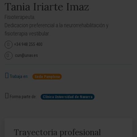
Tania Iriarte Imaz
Fisioterapeuta.
Dedicacion preferencial a la neurorrehabilitación y
fisioterapia vestibular.
+34 948 255 400
cun@unav.es
Trabaja en:
Sede Pamplona
Forma parte de:
Clínica Universidad de Navarra
Trayectoria profesional