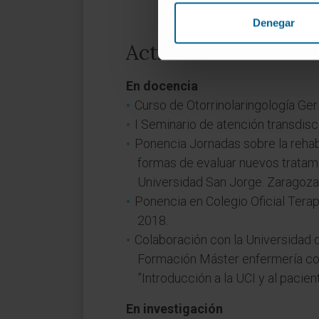
Denegar
Actividad
En docencia
Curso de Otorrinolaringología Ger
I Seminario de atención transdisc
Ponencia Jornadas sobre la rehab
formas de evaluar nuevos tratami
Universidad San Jorge. Zaragoz
Ponencia en Colegio Oficial Ter
2018.
Colaboración con la Universidad 
Formación Máster enfermería con
”Introducción a la UCI y al pacient
En investigación