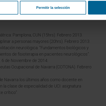
Permitir la selección
iátrica: Pamplona, CUN (15hrs). Febrero 2013.
iplinar a personas mayores (20hrs). Febrero 2013.
ilitación neurológica. “Fundamentos biológicos y
entos de fisioterapia en pacientes neurológicos”.
a. 6 de Noviembre de 2014.
apeutas Ocupacional de Navarra (COTONA). Febrero
de Navarra los últimos años como docente en
 la clase de especialidad de UCI: asignatura
e crítico”.