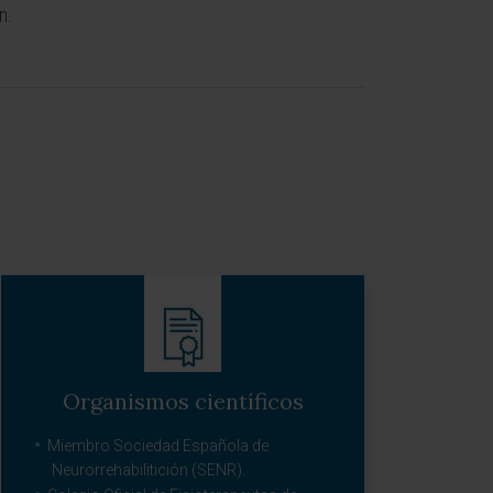
n.
Organismos científicos
Miembro Sociedad Española de
Neurorrehabilitición (SENR).