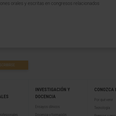
ones orales y escritas en congresos relacionados
SCRIBIRSE
INVESTIGACIÓN Y
CONOZCA L
ALES
DOCENCIA
Por qué venir
Ensayos clínicos
Tecnología
rofesionales
Docencia y formación
Premios y rec