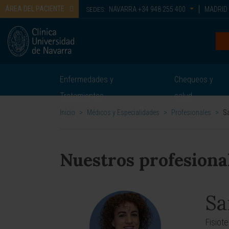
ÁREA DEL PACIENTE
NAVARRA
+34 948 255 400
MADRID
SEDES:
Enfermedades y
Chequeos y
Tratamientos
salud
Inicio
>
Médicos y Especialidades
>
Profesionales
>
Sa
Nuestros profesiona
Sa
Fisiot