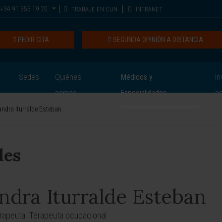
+34 91 353 19 20
TRABAJE EN CUN
INTRANET
PEDIR CITA
SEGUNDA OPINIÓN A DISTANCIA
Sedes
Quiénes
Médicos y
In
somos
Especialidades
e
ndra Iturralde Esteban
les
ndra Iturralde Esteban
erapeuta. Terapeuta ocupacional