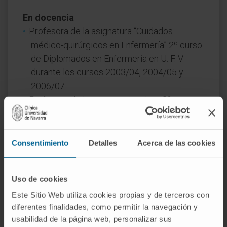
En docencia
Profesora de la asignatura “Cuidados
médico-quirúrgicos en Enfermería” 2º curso
de Diplomados en Enfermería en U. F. V
durante los cursos 2003/04, 2004/05 y
2006/07.
Profesora de la misma asignatura 3º curso
de Diplomados en Enfermería en U.F.V
durante el curso 2005/06.
Profesora colaboradora en salas de
Consentimiento
Detalles
Acerca de las cookies
demostración a los alumnos de 1º de
Enfermería. CES (U.Europea Madrid). Cursos
Uso de cookies
2007/08 y 2008/09.
Este Sitio Web utiliza cookies propias y de terceros con
En investigación
diferentes finalidades, como permitir la navegación y
Ha presentado 4 comunicaciones orales en
usabilidad de la página web, personalizar sus