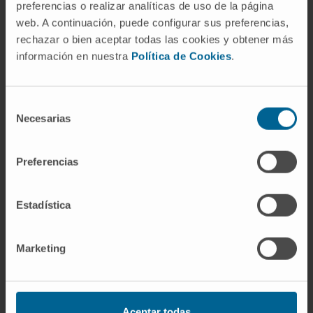
Congreso Nacional de Hospitales y Gestión
preferencias o realizar analíticas de uso de la página
web. A continuación, puede configurar sus preferencias,
Sanitaria:
rechazar o bien aceptar todas las cookies y obtener más
Core Health Pie de cama.
información en nuestra
Política de Cookies
.
Ingresos Hospitalarios y Vacunación
antigripal en pacientes crónicos de alto
Selección
riesgo.
Necesarias
de
Planificación y reestructuración de
consentimiento
procesos asistenciales para la consecución
Preferencias
de acreditación ISO 9001 en Urgencias.
Usos seguro de medicación en Atención
Primaria.
Estadística
Marketing
Aceptar todas