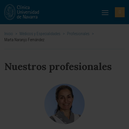
Inicio
>
Médicos y Especialidades
>
Profesionales
>
Marta Naranjo Fernández
Nuestros profesionales