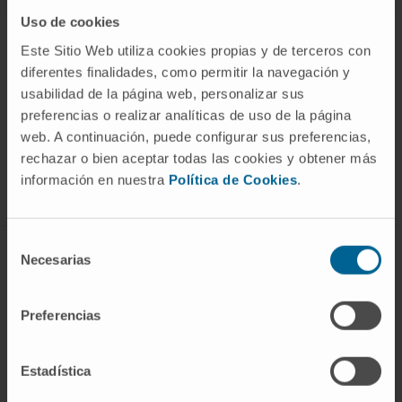
Uso de cookies
Este Sitio Web utiliza cookies propias y de terceros con
diferentes finalidades, como permitir la navegación y
usabilidad de la página web, personalizar sus
¡Únete a nuestra comunidad!
preferencias o realizar analíticas de uso de la página
SUSCRIBIRSE
web. A continuación, puede configurar sus preferencias,
rechazar o bien aceptar todas las cookies y obtener más
información en nuestra
Política de Cookies
.
Síguenos
Selección
Necesarias
ENFERMEDADES Y TRATAMIENTOS
de
consentimiento
Enfermedades
Preferencias
Pruebas diagnósticas
Tratamientos
Estadística
Cuidados en casa