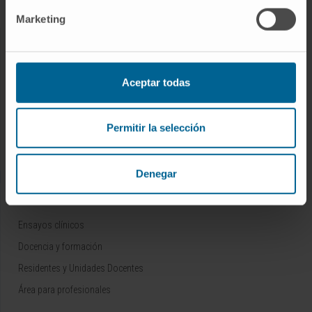
Chequeos y salud
Marketing
NUESTROS PROFESIONALES
Aceptar todas
Cancer Center
Conozca a los profesionales
Servicios médicos
Permitir la selección
Trabaje con nosotros
Denegar
INVESTIGACIÓN Y DOCENCIA
Ensayos clínicos
Docencia y formación
Residentes y Unidades Docentes
Área para profesionales