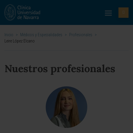
Inicio
>
Médicos y Especialidades
>
Profesionales
>
Leire López Elcano
Nuestros profesionales