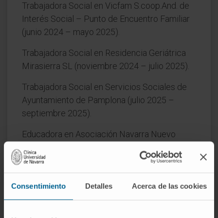
Trabajadora Social en Vicfam S.coop.And. de
Interés Social – Punto de Encuentro Familiar
(junio 2024 – mayo 2025).
Trabajadora Social en Residencia Geriátrica
Mirasierra SL (noviembre 2024 – julio 2025).
Trabajadora Social en Servicios Sociales de
Ayuntamiento de Pamplona (julio 2025 –
septiembre 2025).
Educadora en Asociación Navarra Nuevo
Futuro (septiembre 2025 – enero 2026).
Trabajadora Social en Cínica Universidad de
Navarra (actualidad).
Consentimiento
Detalles
Acerca de las cookies