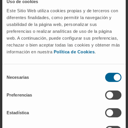
ÁREAS DE INVESTIGACIÓN
Uso de cookies
Este Sitio Web utiliza cookies propias y de terceros con
Miembro del equipo de trabajo del Proyecto de
diferentes finalidades, como permitir la navegación y
Innovación para un Cuidado Centrado en la
usabilidad de la página web, personalizar sus
Persona.
preferencias o realizar analíticas de uso de la página
web. A continuación, puede configurar sus preferencias,
rechazar o bien aceptar todas las cookies y obtener más
ÁREAS DE INTERÉS
información en nuestra
Política de Cookies
.
Voluntariado en Cruz Roja España.
Voluntariado en Asociación de personas con
Selección
discapacidad Verdiblanca.
Necesarias
de
consentimiento
Preferencias
Estadística