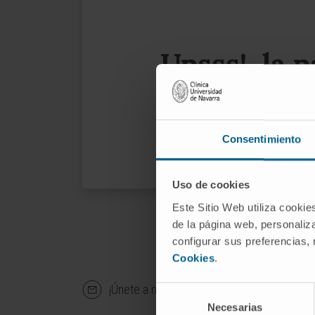
Upsss!, la 
Le su
Consentimiento
Uso de cookies
Este Sitio Web utiliza cookie
de la página web, personaliza
configurar sus preferencias,
Cookies
.
¡Únete a nuestra comunidad!
SU
Selección
Necesarias
de