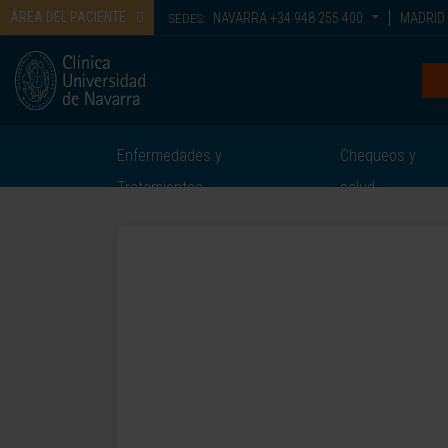
ÁREA DEL PACIENTE
NAVARRA
+34 948 255 400
MADRID
SEDES:
Enfermedades y
Chequeos y
Tratamientos
salud