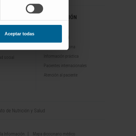
A CLÍNICA
INFORMACIÓN
PRÁCTICA
Aceptar todas
Sede de Madrid
Sede de Pamplona
onocimientos
Información práctica
d social
Pacientes internacionales
Atención al paciente
uto de Nutrición y Salud
 la Información
Mapa diccionario médico