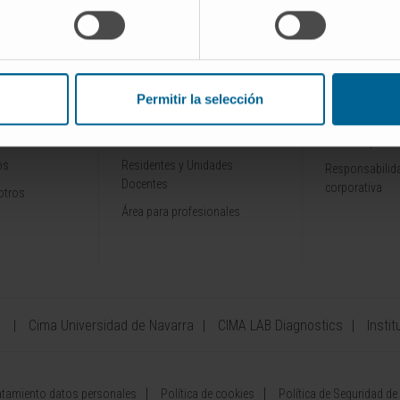
INVESTIGACIÓN Y
CONOZCA L
ALES
DOCENCIA
Por qué venir
Permitir la selección
Ensayos clínicos
Tecnología
rofesionales
Docencia y formación
Premios y rec
os
Residentes y Unidades
Responsabilida
Docentes
corporativa
otros
Área para profesionales
a
Cima Universidad de Navarra
CIMA LAB Diagnostics
Instit
atamiento datos personales
Política de cookies
Política de Seguridad de