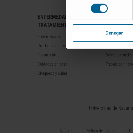
consentimiento
ENFERMEDADES Y
NUESTROS
TRATAMIENTOS
PROFESION
Denegar
Enfermedades
Cancer Center
Pruebas diagnósticas
Conozca a los p
Tratamientos
Servicios médic
Cuidados en casa
Trabaje con nos
Chequeos y salud
Universidad de Navarr
Aviso legal
Política de privacidad
Tr