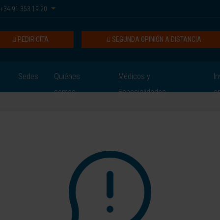
+34 91 353 19 20
PEDIR CITA
SEGUNDA OPINIÓN A DISTANCIA
Sedes
Quiénes
Médicos y
In
somos
Especialidades
e