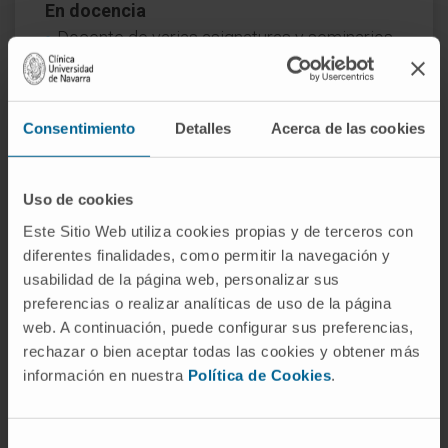
En docencia
Docente de varias asignaturas y seminarios
en diversas universidades españolas.
Ha dirigido una tesis doctoral, 2 trabajos fin
de grado y un trabajo fin de máster.
Consentimiento
Detalles
Acerca de las cookies
En investigación
28 artículos en revistas indexadas (82% Q1,
Uso de cookies
>500 citas). 16 como primer autor y 12
Este Sitio Web utiliza cookies propias y de terceros con
como autor de correspondencia. 4 capítulos
diferentes finalidades, como permitir la navegación y
de libro.
usabilidad de la página web, personalizar sus
12 ponencias y 7 posters en congresos. 3
preferencias o realizar analíticas de uso de la página
charlas invitadas.
web. A continuación, puede configurar sus preferencias,
rechazar o bien aceptar todas las cookies y obtener más
información en nuestra
Política de Cookies
.
Selección