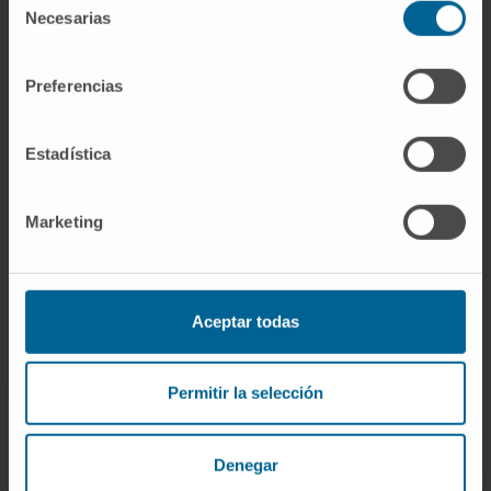
Necesarias
de
consentimiento
Preferencias
Organismos científicos
Estadística
Miembro de la comisión de docencia de la
Sociedad Española de Física Médica
(SEFM).
Marketing
Steering committee del Early Career SIG de la
European Federations of Medical Physics
(EFOMP).
Representante de la SEFM ante la EFOMP.
Aceptar todas
Permitir la selección
Denegar