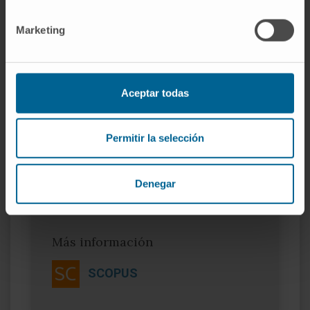
Marketing
Organismos científicos
Miembro de la Sociedad Española de
Hematología y Hemoterapia.
Aceptar todas
Miembro de la Sociedad Española de
Transfusión Sanguínea.
Miembro del Grupo español de Leucemia
Permitir la selección
Mieloide Crónica.
Miembro del Grupo Español de Leucemia
linfática Crónica.
Denegar
Más información
SCOPUS