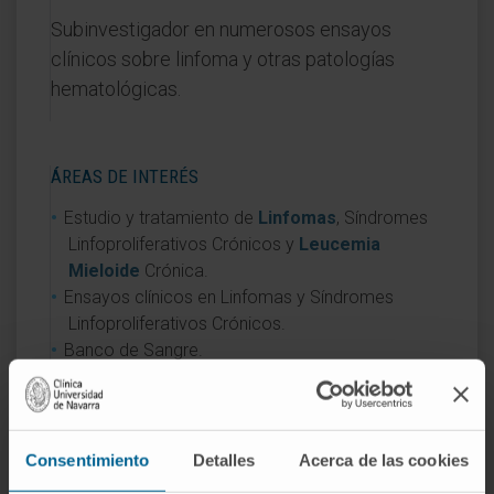
Subinvestigador en numerosos ensayos
clínicos sobre linfoma y otras patologías
hematológicas.
ÁREAS DE INTERÉS
Estudio y tratamiento de
Linfomas
, Síndromes
Linfoproliferativos Crónicos y
Leucemia
Mieloide
Crónica.
Ensayos clínicos en Linfomas y Síndromes
Linfoproliferativos Crónicos.
Banco de Sangre.
Consentimiento
Detalles
Acerca de las cookies