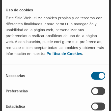
Actividad
Uso de cookies
Este Sitio Web utiliza cookies propias y de terceros con
En docencia
diferentes finalidades, como permitir la navegación y
Profesor asociado de la Universidad de
usabilidad de la página web, personalizar sus
Navarra.
preferencias o realizar analíticas de uso de la página
web. A continuación, puede configurar sus preferencias,
En investigación
rechazar o bien aceptar todas las cookies y obtener más
Publicación de varios artículos en revistas
información en nuestra
Política de Cookies
.
nacionales e internacionales de la
especialidad.
Selección
Necesarias
de
consentimiento
Preferencias
Estadística