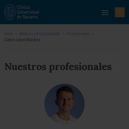
Inicio
>
Médicos y Especialidades
>
Profesionales
>
Carlos López Munárriz
Nuestros profesionales