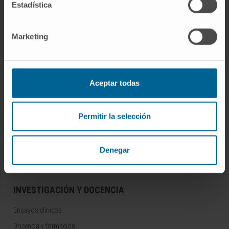
Pruebas diagnósticas
Estadística
Tratamientos
Cuidados en casa
Marketing
Chequeos y salud
Aceptar todas
NUESTROS PROFESIONALES
Cancer Center
Permitir la selección
Conozca a los profesionales
Servicios médicos
Denegar
Trabaje con nosotros
INVESTIGACIÓN Y DOCENCIA
Ensayos clínicos
Docencia y formación