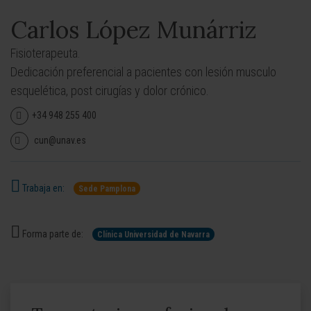
Carlos López Munárriz
Fisioterapeuta.
Dedicación preferencial a pacientes con lesión musculo
esquelética, post cirugías y dolor crónico.
+34 948 255 400
cun@unav.es
Trabaja en:
Sede Pamplona
Forma parte de:
Clínica Universidad de Navarra