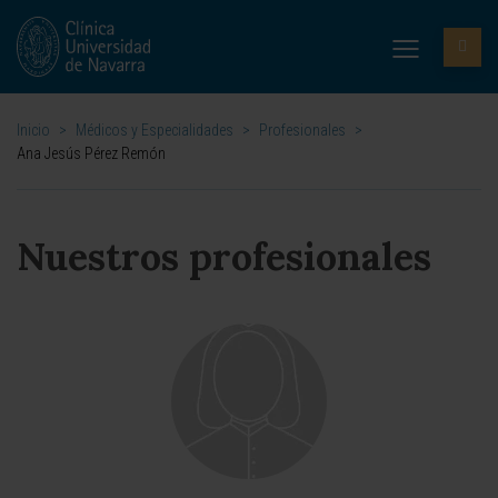
Inicio
>
Médicos y Especialidades
>
Profesionales
>
Ana Jesús Pérez Remón
Nuestros profesionales