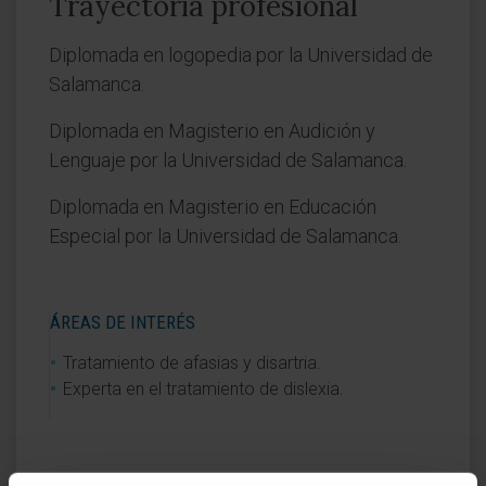
Trayectoria profesional
Diplomada en logopedia por la Universidad de
Salamanca.
Diplomada en Magisterio en Audición y
Lenguaje por la Universidad de Salamanca.
Diplomada en Magisterio en Educación
Especial por la Universidad de Salamanca.
ÁREAS DE INTERÉS
Tratamiento de afasias y disartria.
Experta en el tratamiento de dislexia.