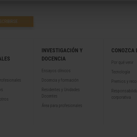
SCRIBIRSE
INVESTIGACIÓN Y
CONOZCA L
ALES
DOCENCIA
Por qué venir
Ensayos clínicos
Tecnología
rofesionales
Docencia y formación
Premios y rec
os
Residentes y Unidades
Responsabilida
Docentes
corporativa
otros
Área para profesionales