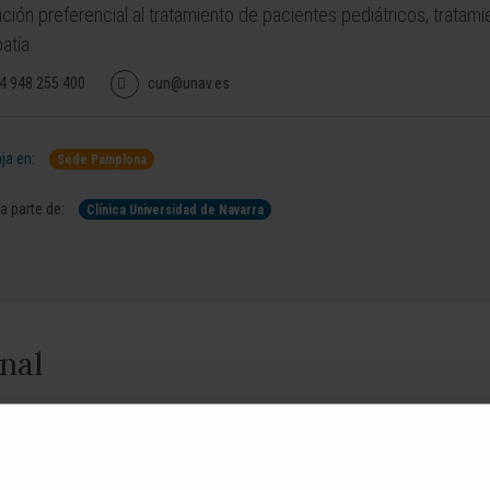
ción preferencial al tratamiento de pacientes pediátricos, tratam
atía.
4 948 255 400
cun@unav.es
ja en:
Sede Pamplona
 parte de:
Clínica Universidad de Navarra
nal
versidad de Navarra.
niversidad Ramón Llull de Barcelona.