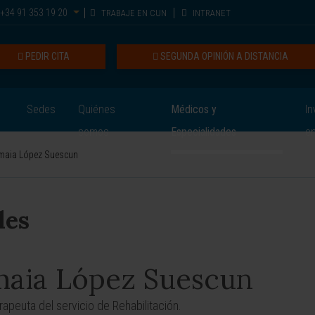
+34 91 353 19 20
TRABAJE EN CUN
INTRANET
PEDIR CITA
SEGUNDA OPINIÓN A DISTANCIA
Sedes
Quiénes
Médicos y
In
somos
Especialidades
e
maia López Suescun
les
aia López Suescun
erapeuta del servicio de Rehabilitación.