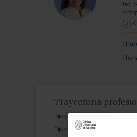
Dedica
osteop
+3
Traba
Forma
Trayectoria profesio
Diplomada en Enfermería por la Uni
Diplomada en Fisioterapia por la U