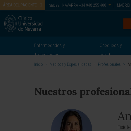
ÁREA DEL PACIENTE
NAVARRA
+34 948 255 400
MADRID
SEDES:
Enfermedades y
Chequeos y
Tratamientos
salud
Inicio
>
Médicos y Especialidades
>
Profesionales
>
A
Nuestros profesiona
Am
Fisiot