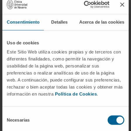
Síguenos
Consentimiento
Detalles
Acerca de las cookies
ENFERMEDADES Y TRATAMIENTOS
Enfermedades
Uso de cookies
Pruebas diagnósticas
Este Sitio Web utiliza cookies propias y de terceros con
diferentes finalidades, como permitir la navegación y
Tratamientos
usabilidad de la página web, personalizar sus
Cuidados en casa
preferencias o realizar analíticas de uso de la página
Chequeos y salud
web. A continuación, puede configurar sus preferencias,
rechazar o bien aceptar todas las cookies y obtener más
información en nuestra
Política de Cookies
.
NUESTROS PROFESIONALES
Cancer Center
Selección
Conozca a los profesionales
Necesarias
de
consentimiento
Servicios médicos