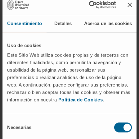
Síguenos
Consentimiento
Detalles
Acerca de las cookies
ENFERMEDADES Y TRATAMIENTOS
Enfermedades
Uso de cookies
Pruebas diagnósticas
Este Sitio Web utiliza cookies propias y de terceros con
diferentes finalidades, como permitir la navegación y
Tratamientos
usabilidad de la página web, personalizar sus
Cuidados en casa
preferencias o realizar analíticas de uso de la página
Chequeos y salud
web. A continuación, puede configurar sus preferencias,
rechazar o bien aceptar todas las cookies y obtener más
información en nuestra
Política de Cookies
.
NUESTROS PROFESIONALES
Cancer Center
Selección
Conozca a los profesionales
Necesarias
de
consentimiento
Servicios médicos