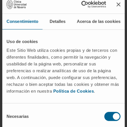
Síguenos
Consentimiento
Detalles
Acerca de las cookies
ENFERMEDADES Y TRATAMIENTOS
Enfermedades
Uso de cookies
Pruebas diagnósticas
Este Sitio Web utiliza cookies propias y de terceros con
diferentes finalidades, como permitir la navegación y
Tratamientos
usabilidad de la página web, personalizar sus
Cuidados en casa
preferencias o realizar analíticas de uso de la página
Chequeos y salud
web. A continuación, puede configurar sus preferencias,
rechazar o bien aceptar todas las cookies y obtener más
información en nuestra
Política de Cookies
.
NUESTROS PROFESIONALES
Cancer Center
Selección
Conozca a los profesionales
Necesarias
de
consentimiento
Servicios médicos