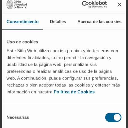
Síguenos
Consentimiento
Detalles
Acerca de las cookies
ENFERMEDADES Y TRATAMIENTOS
Enfermedades
Uso de cookies
Pruebas diagnósticas
Este Sitio Web utiliza cookies propias y de terceros con
diferentes finalidades, como permitir la navegación y
Tratamientos
usabilidad de la página web, personalizar sus
Cuidados en casa
preferencias o realizar analíticas de uso de la página
Chequeos y salud
web. A continuación, puede configurar sus preferencias,
rechazar o bien aceptar todas las cookies y obtener más
información en nuestra
Política de Cookies
.
NUESTROS PROFESIONALES
Cancer Center
Selección
Conozca a los profesionales
Necesarias
de
consentimiento
Servicios médicos