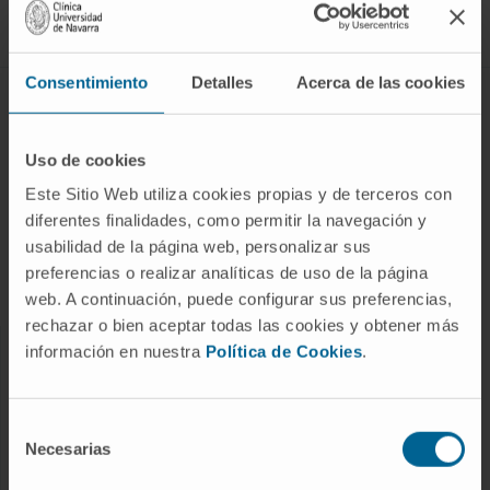
Síguenos
Consentimiento
Detalles
Acerca de las cookies
ENFERMEDADES Y TRATAMIENTOS
Enfermedades
Uso de cookies
Pruebas diagnósticas
Este Sitio Web utiliza cookies propias y de terceros con
diferentes finalidades, como permitir la navegación y
Tratamientos
usabilidad de la página web, personalizar sus
Cuidados en casa
preferencias o realizar analíticas de uso de la página
Chequeos y salud
web. A continuación, puede configurar sus preferencias,
rechazar o bien aceptar todas las cookies y obtener más
información en nuestra
Política de Cookies
.
NUESTROS PROFESIONALES
Cancer Center
Selección
Conozca a los profesionales
Necesarias
de
consentimiento
Servicios médicos