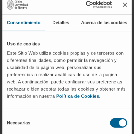
Síguenos
Consentimiento
Detalles
Acerca de las cookies
ENFERMEDADES Y TRATAMIENTOS
Enfermedades
Uso de cookies
Pruebas diagnósticas
Este Sitio Web utiliza cookies propias y de terceros con
diferentes finalidades, como permitir la navegación y
Tratamientos
usabilidad de la página web, personalizar sus
Cuidados en casa
preferencias o realizar analíticas de uso de la página
Chequeos y salud
web. A continuación, puede configurar sus preferencias,
rechazar o bien aceptar todas las cookies y obtener más
información en nuestra
Política de Cookies
.
NUESTROS PROFESIONALES
Cancer Center
Selección
Conozca a los profesionales
Necesarias
de
consentimiento
Servicios médicos