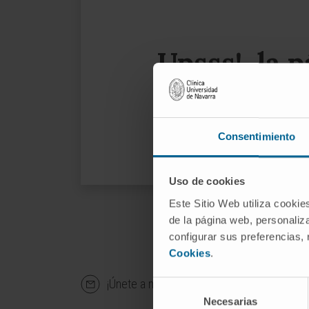
Upsss!, la 
Le su
Consentimiento
Uso de cookies
Este Sitio Web utiliza cookie
de la página web, personaliza
configurar sus preferencias,
Cookies
.
¡Únete a nuestra comunidad!
SU
Selección
Necesarias
de