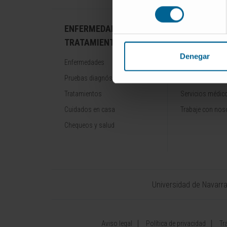
consentimiento
ENFERMEDADES Y
NUESTROS
TRATAMIENTOS
PROFESION
Denegar
Enfermedades
Cancer Center
Pruebas diagnósticas
Conozca a los p
Tratamientos
Servicios médic
Cuidados en casa
Trabaje con nos
Chequeos y salud
Universidad de Navarr
Aviso legal
Política de privacidad
Tr