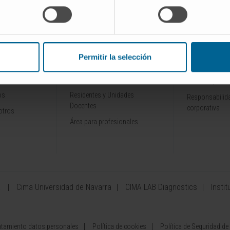
INVESTIGACIÓN Y
CONOZCA L
ALES
DOCENCIA
Por qué venir
Permitir la selección
Ensayos clínicos
Tecnología
rofesionales
Docencia y formación
Premios y rec
os
Residentes y Unidades
Responsabilida
Docentes
corporativa
otros
Área para profesionales
a
Cima Universidad de Navarra
CIMA LAB Diagnostics
Instit
atamiento datos personales
Política de cookies
Política de Seguridad de