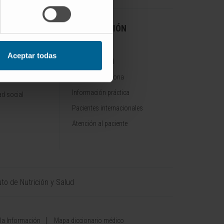
A CLÍNICA
INFORMACIÓN
PRÁCTICA
Aceptar todas
Sede de Madrid
Sede de Pamplona
onocimientos
Información práctica
d social
Pacientes internacionales
Atención al paciente
uto de Nutrición y Salud
 la Información
Mapa diccionario médico