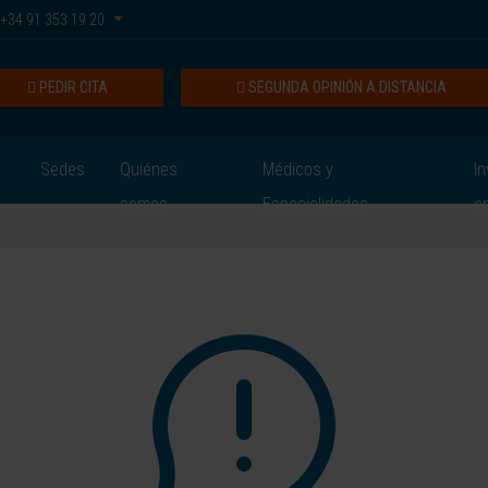
+34 91 353 19 20
PEDIR CITA
SEGUNDA OPINIÓN A DISTANCIA
Sedes
Quiénes
Médicos y
In
somos
Especialidades
e