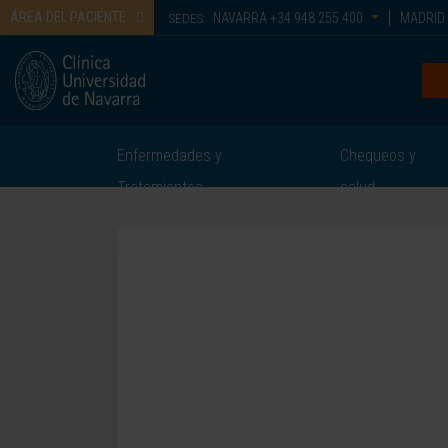
ÁREA DEL PACIENTE
NAVARRA
+34 948 255 400
MADRID
SEDES:
Enfermedades y
Chequeos y
Tratamientos
salud