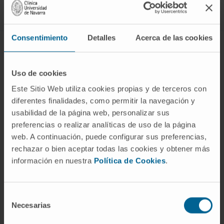
Síguenos
Consentimiento
Detalles
Acerca de las cookies
ENFERMEDADES Y TRATAMIENTOS
Enfermedades
Uso de cookies
Pruebas diagnósticas
Este Sitio Web utiliza cookies propias y de terceros con
diferentes finalidades, como permitir la navegación y
Tratamientos
usabilidad de la página web, personalizar sus
Cuidados en casa
preferencias o realizar analíticas de uso de la página
Chequeos y salud
web. A continuación, puede configurar sus preferencias,
rechazar o bien aceptar todas las cookies y obtener más
información en nuestra
Política de Cookies
.
NUESTROS PROFESIONALES
Cancer Center
Selección
Conozca a los profesionales
Necesarias
de
consentimiento
Servicios médicos