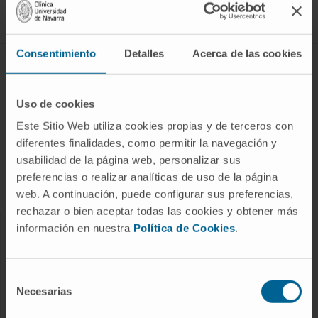
Síguenos
Consentimiento
Detalles
Acerca de las cookies
ENFERMEDADES Y TRATAMIENTOS
Enfermedades
Uso de cookies
Pruebas diagnósticas
Este Sitio Web utiliza cookies propias y de terceros con
diferentes finalidades, como permitir la navegación y
Tratamientos
usabilidad de la página web, personalizar sus
Cuidados en casa
preferencias o realizar analíticas de uso de la página
Chequeos y salud
web. A continuación, puede configurar sus preferencias,
rechazar o bien aceptar todas las cookies y obtener más
información en nuestra
Política de Cookies
.
NUESTROS PROFESIONALES
Cancer Center
Selección
Conozca a los profesionales
Necesarias
de
consentimiento
Servicios médicos