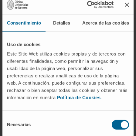
Síguenos
Consentimiento
Detalles
Acerca de las cookies
ENFERMEDADES Y TRATAMIENTOS
Enfermedades
Uso de cookies
Pruebas diagnósticas
Este Sitio Web utiliza cookies propias y de terceros con
diferentes finalidades, como permitir la navegación y
Tratamientos
usabilidad de la página web, personalizar sus
Cuidados en casa
preferencias o realizar analíticas de uso de la página
Chequeos y salud
web. A continuación, puede configurar sus preferencias,
rechazar o bien aceptar todas las cookies y obtener más
información en nuestra
Política de Cookies
.
NUESTROS PROFESIONALES
Cancer Center
Selección
Conozca a los profesionales
Necesarias
de
consentimiento
Servicios médicos