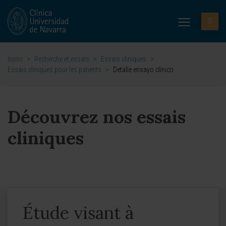
Inicio
>
Recherche et essais
>
Essais cliniques
>
Essais cliniques pour les patients
>
Detalle ensayo clínico
Découvrez nos essais
cliniques
Étude visant à