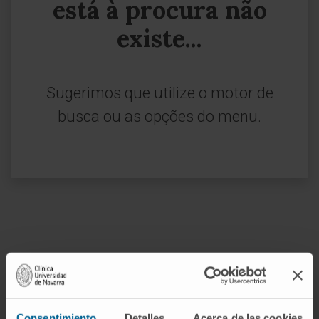
está à procura não
existe...
Sugerimos que utilize o motor de
busca ou as opções do menu.
Inscrever-se no nosso boletim
ASSINAR
Consentimiento
Detalles
Acerca de las cookies