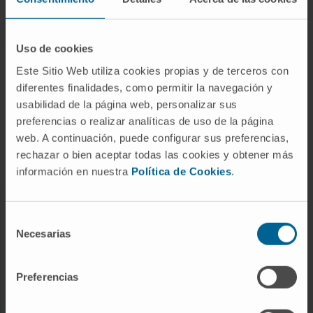
Siga-nos
Uso de cookies
DOENÇAS E TRATAMENTOS
Este Sitio Web utiliza cookies propias y de terceros con
diferentes finalidades, como permitir la navegación y
Doenças
usabilidad de la página web, personalizar sus
Procedimentos de diagnóstico
preferencias o realizar analíticas de uso de la página
web. A continuación, puede configurar sus preferencias,
Tratamentos
rechazar o bien aceptar todas las cookies y obtener más
Check-ups e saúde
información en nuestra
Política de Cookies
.
OS NOSSOS PROFISSIONAIS
Selección
Necesarias
de
Centro do Cancro
consentimiento
Conheça os profissionais
Preferencias
Serviços Médicos