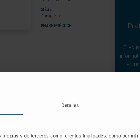
SIÈGE
Pamplona
Pré
PHASE PRÉCOCE
Si vous
informati
votre 
T &AGRAVE; ÉVALUER L'EFFICACITÉ
EMENT DE L'ATROPHIE
-00
Detalles
-NDG-20041
286 (Emrusolmin)
s propias y de terceros con diferentes finalidades, como permitir