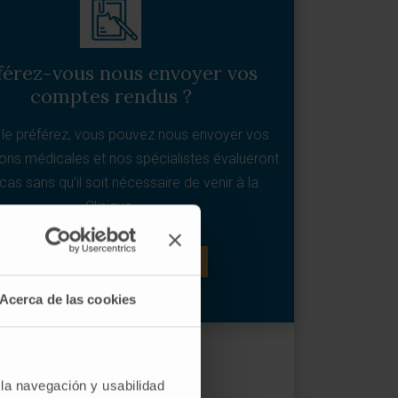
férez-vous nous envoyer vos
comptes rendus ?
 le préférez, vous pouvez nous envoyer vos
ons médicales et nos spécialistes évalueront
cas sans qu’il soit nécessaire de venir à la
Clinique.
SOLLICITEZ UN DEUXIÈME AVIS
Acerca de las cookies
 la navegación y usabilidad