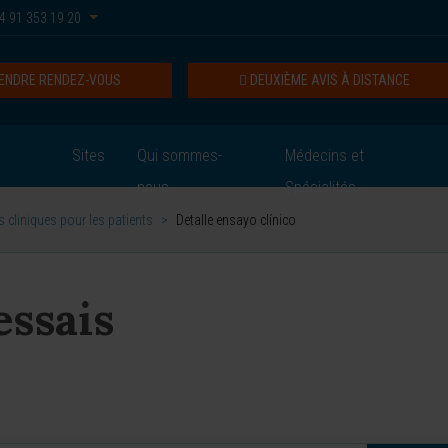
4 91 353 19 20
ENDRE RENDEZ-VOUS
DEUXIÈME AVIS À DISTANCE
Sites
Qui sommes-
Médecins et
nous
Spécialités
 cliniques pour les patients
>
Detalle ensayo clínico
essais