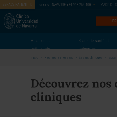
ESPACE PATIENT
NAVARRE
+34 948 255 400
MADRID
+3
SIÈGES :
PR
Maladies et
Bilans de santé et
traitements
prévention
Inicio
>
Recherche et essais
>
Essais cliniques
>
Essais
Découvrez nos 
cliniques