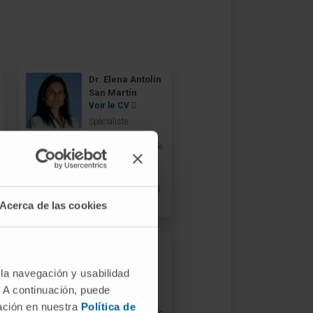
Dr. Elena Antolín
San Martín
Voir le CV
Spécialiste
Service de
Radiophysique et de
Protection
Radiologique
Siège de Madrid
Acerca de las cookies
Dr. Teresa
Cuenca Bandín
Voir le CV
 la navegación y usabilidad
Spécialiste
. A continuación, puede
Service de
mación en nuestra
Política de
Radiophysique et de