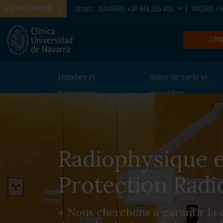
ESPACE PATIENT
NAVARRE
+34 948 255 400
MADRID
+3
SIÈGES :
PR
Maladies et
Bilans de santé et
traitements
prévention
Radiophysique e
Protection Radi
« Nous cherchons à garantir la q