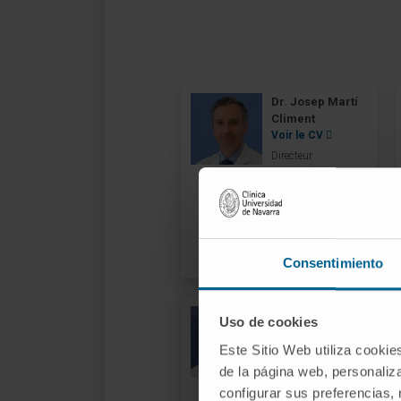
Dr. Josep Martí
Climent
Voir le CV
Directeur
Service de
Radiophysique et de
Protection
Radiologique
Siège de
Pampelune
Consentimiento
Dr. Diego
Uso de cookies
Azcona
Armendáriz
Este Sitio Web utiliza cookie
Voir le CV
de la página web, personaliza
Spécialiste
configurar sus preferencias,