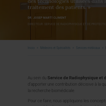
des technologies utilisées dans l
traitement des patients. »
DR. JOSEP MARTÍ CLIMENT
DIRECTEUR. SERVICE DE RADIOPHYSIQUE ET DE PROTECT
Inicio
>
Médecins et Spécialités
>
Services médicaux
>
Au sein du
Service de Radiophysique et 
d’apporter une contribution décisive à la qu
la recherche biomédicale.
Pour ce faire, nous appliquons les concepts