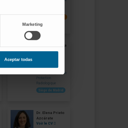
Protection
Radiologique
Siège de
Pampelune
Marketing
Dr. Jesús García
Ovejero
Voir le CV
Aceptar todas
Spécialiste
Service de
Radiophysique et de
Protection
Radiologique
Siège de Madrid
Dr. Elena Prieto
Azcárate
Voir le CV