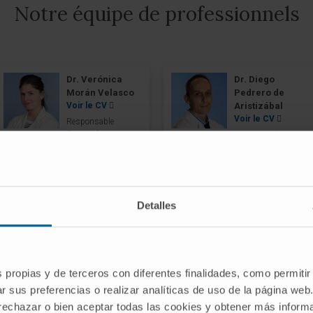
Notre équipe de professionnels
Dr. Verónica
Dr. Diego
Morán Velasco
Pedrero de
Voir le CV
Aristizábal
Voir le CV
Responsable
Service de
Responsable
Radiophysique et de
Service de
Protection
Radiophysique et de
Radiologique
Protection
Radiologique
Siège de Madrid
Siège de Madrid
Detalles
Dr. Benigno
Dr. Pablo
Barbés
Cabello García
Fernández
Voir le CV
s propias y de terceros con diferentes finalidades, como permitir
Voir le CV
Spécialiste
r sus preferencias o realizar analíticas de uso de la página web
Service de
Spécialiste
 rechazar o bien aceptar todas las cookies y obtener más infor
Radiophysique et de