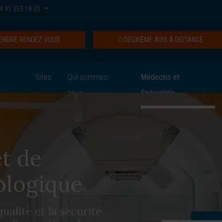
4 91 353 19 20
ENDRE RENDEZ-VOUS
DEUXIÈME AVIS À DISTANCE
Sites
Qui sommes-
Médecins et
nous
Spécialités
t de
ologique
ualité et la sécurité