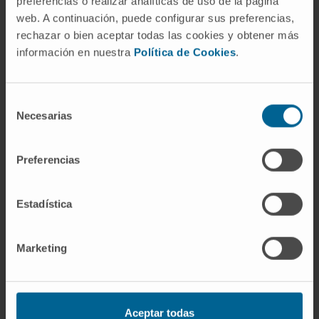
preferencias o realizar analíticas de uso de la página
Département d’endocrinologie et nutrition de
web. A continuación, puede configurar sus preferencias,
la Faculté de médecine.
rechazar o bien aceptar todas las cookies y obtener más
información en nuestra
Política de Cookies
.
Participation active à d’autres missions
d’enseignement telles que tutrice de
l’Itinéraire de recherche, participation à des
Selección
sessions du Master de bioéthique et à des
Necesarias
de
séminaires inter-départementaux.
consentimiento
Preferencias
En recherche
Elle a publié 57 articles indexés, dont la
majorité ont été publiés ces dernières années
Estadística
depuis son incorporation au Laboratoire de
recherche métabolique.
Marketing
Les publications correspondent à des revues
internationales de prestige, 40 d’entre elles se
situant dans le premier quartile de leur
Aceptar todas