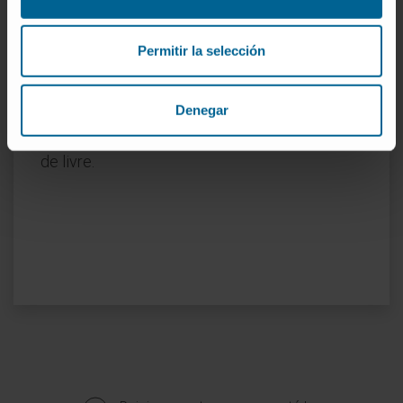
domaine de spécialité et comprenant 17
publications dont elle est auteure. Ses articles
Permitir la selección
ont été cités 871 fois (822 sans autocitations)
avec un indice h de 22. À cela s’ajoutent 21
Denegar
articles non indexés dans l’ISI et sa
collaboration à la publication de 3 chapitres
de livre.