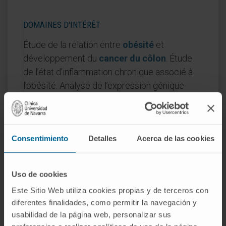
DOMAINES D'INTÉRÊT
Étude de la relation entre
obésité
et
développement du
cancer du côlon
. Étude
de l’état d’inflammation chronique associé à
l’obésité. Analyse de l’expression génique
dans le tissu adipeux de patients obèses.
Consentimiento
Detalles
Acerca de las cookies
Uso de cookies
Activité
Este Sitio Web utiliza cookies propias y de terceros con
diferentes finalidades, como permitir la navegación y
En enseignement
usabilidad de la página web, personalizar sus
Professeure contractuelle docteure au