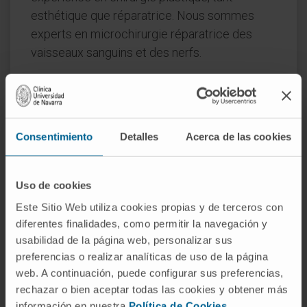
esthétique que réparatrice. Nous sommes
experts en microchirurgie réparatrice des
vaisseaux sanguins et des nerfs.
Nous disposons des dernières technologies
et de microscopes puissants qui permettent
de proposer des traitements complets avec
une garantie de qualité et une sécurité totale
Consentimiento
Detalles
Acerca de las cookies
pour tout type de solution dont vous pouvez
avoir besoin.
Uso de cookies
Chirurgie reconstructrice
Este Sitio Web utiliza cookies propias y de terceros con
diferentes finalidades, como permitir la navegación y
Paralysie faciale.
usabilidad de la página web, personalizar sus
Reconstruction mammaire.
preferencias o realizar analíticas de uso de la página
Tête et cou.
web. A continuación, puede configurar sus preferencias,
Anomalies vasculaires.
rechazar o bien aceptar todas las cookies y obtener más
Cranio-facial.
información en nuestra
Política de Cookies
.