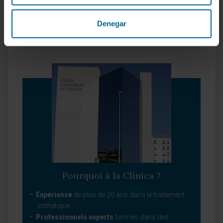
microchirurgicaux.
Microchirurgie nerveuse.
Denegar
Réimplantations.
Pourquoi à la Clínica ?
Expérience
de plus de 20 ans dans le traitement
esthétique.
Professionnels experts
formés dans des