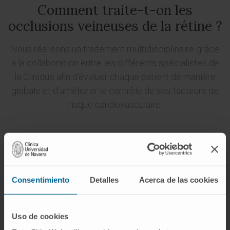
Comment traite-t-on les
occlusions veineuses de la rétine ?
Nous réalisons un traitement multidisciplinaire grâce
à la collaboration entre les différents spécialistes de
la Clinique afin d'évaluer chaque patient de manière
globale et d'améliorer le contrôle de ses facteurs de
risque cardiovasculaire.
Le traitement de l'oedème maculaire est
effectué au moyen de
médicaments
Consentimiento
Detalles
Acerca de las cookies
antiangiogéniques et de corticoïdes
intraoculaires
, qui bloquent l'action des
Uso de cookies
principaux facteurs biochimiques