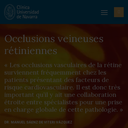
Occlusions veineuses
rétiniennes
« Les occlusions vasculaires de la rétine
surviennent fréquemment chez les
patients présentant des facteurs de
risque cardiovasculaire. Il est donc très
important qu’il y ait une collaboration
étroite entre spécialistes pour une prise
en charge globale de cette pathologie. »
DR. MANUEL SÁENZ DE VITERI VÁZQUEZ