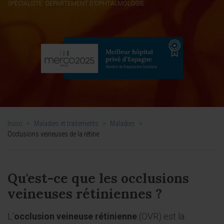
SPÉCIALISTE. DÉPARTEMENT D’OPHTALMOLOGIE
Inicio
>
Maladies et traitements
>
Maladies
>
Occlusions veineuses de la rétine
Qu'est-ce que les occlusions
veineuses rétiniennes ?
L’
occlusion veineuse rétinienne
(OVR) est la