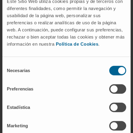
responsables de la fuite liquidienne.
Este Sitio Web utiliza cookies propias y de terceros con
diferentes finalidades, como permitir la navegación y
Les complications telles que le décollement
usabilidad de la página web, personalizar sus
de rétine, le glaucome et les hémorragies
preferencias o realizar analíticas de uso de la página
intraoculaires nécessitent généralement un
web. A continuación, puede configurar sus preferencias,
rechazar o bien aceptar todas las cookies y obtener más
traitement chirurgical pour être résolues.
información en nuestra
Política de Cookies
.
Lorsque l'on détecte la présence d'une
prolifération de nouveaux vaisseaux dans la
Selección
rétine, le traitement consiste en l'application
Necesarias
de
d'un
traitement au laser connu sous le nom
consentimiento
de panphotocoagulation
. Ces dernières
Preferencias
années, de nouvelles modalités d'application
ont été développées avec des sources laser
plus sûres et plus efficaces.
Estadística
Marketing
DEMANDEZ DES INFORMATIONS SUR CE TRAITEMENT