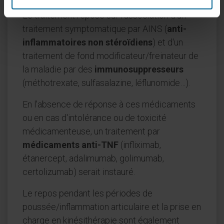
Le traitement repose sur l'association d'un
traitement symptomatique par AINS (
anti-
inflammatoires non stéroïdiens
) et d'un
traitement de fond modificateur/freinateur de
la maladie par des
immunosuppresseurs
(méthotrexate, sulfasalazine, léflunomide…).
En l'absence de réponse à ces médicaments
ou en cas d'intolérance ou de toxicité
médicamenteuse, un traitement par
médicaments anti-TNF
(infliximab,
étanercept, adalimumab, golimumab,
certolizumab) serait instauré.
Le repos pendant les périodes de
poussée/inflammation articulaire et la prise en
charge en kinésithérapie sont également