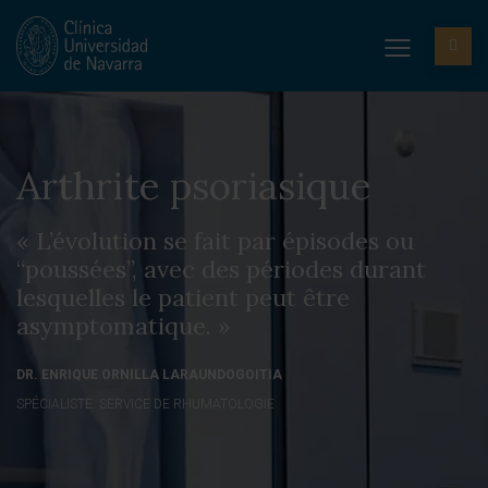
Arthrite psoriasique
« L’évolution se fait par épisodes ou
“poussées”, avec des périodes durant
lesquelles le patient peut être
asymptomatique. »
DR. ENRIQUE ORNILLA LARAUNDOGOITIA
SPÉCIALISTE. SERVICE DE RHUMATOLOGIE