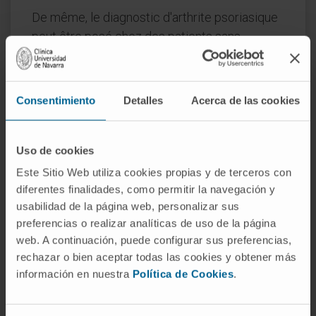
De même, le diagnostic d'arthrite psoriasique
peut être posé chez des patients sans
psoriasis mais ayant des antécédents
familiaux de psoriasis.
Consentimiento
Detalles
Acerca de las cookies
Les examens de laboratoire sont non
spécifiques. On peut observer une
augmentation des marqueurs de
Uso de cookies
l'inflammation (vitesse de sédimentation,
Este Sitio Web utiliza cookies propias y de terceros con
protéine C réactive...), une anémie modérée et
diferentes finalidades, como permitir la navegación y
une élévation de l'acide urique.
usabilidad de la página web, personalizar sus
preferencias o realizar analíticas de uso de la página
Sur les radiographies, on peut observer une
web. A continuación, puede configurar sus preferencias,
augmentation des parties molles et une
rechazar o bien aceptar todas las cookies y obtener más
ostéoporose. En cas d'évolution, apparaissent
información en nuestra
Política de Cookies
.
des altérations de l'espace articulaire, des
érosions ou des proliférations osseuses.