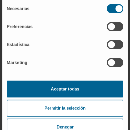
Selección
L'atteinte des articulations interphalangiennes
Necesarias
de
distales (jusqu'aux ongles) et les déformations
consentimiento
sont les caractéristiques distinctives de cette
Preferencias
maladie.
Estadística
Marketing
Comment traite-t-on l'arthrite
psoriasique ?
Aceptar todas
Le traitement et le suivi de cette maladie sont réalisés de
manière conjointe et multidisciplinaire avec d'autres
services.
Permitir la selección
Denegar