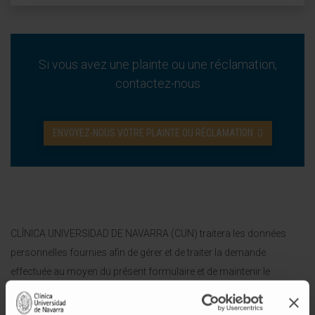
Si vous avez une plainte ou une réclamation,
contactez-nous
ENVOYEZ-NOUS VOTRE PLAINTE OU RÉCLAMATION
CLÍNICA UNIVERSIDAD DE NAVARRA (CUN) traitera les données
personnelles fournies afin de gérer et de traiter la demande
effectuée au moyen du présent formulaire et de maintenir le
contact avec vous. La base du traitement de vos données est la
gestion et le traitement de la relation juridique établie lors de la