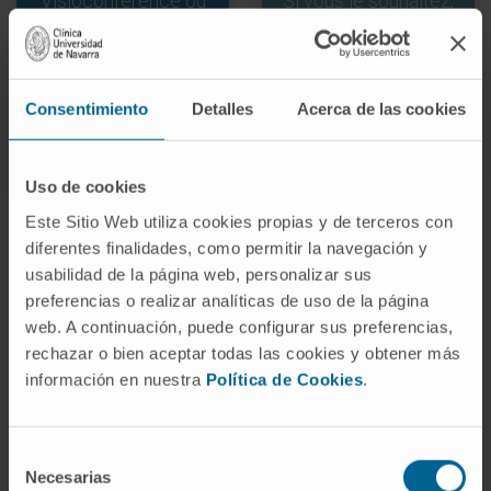
Visioconférence ou
Si vous le souhaitez,
consultation
la demande de
téléphonique avec
deuxième avis inclut
votre médecin et
la consultation
Consentimiento
Detalles
Acerca de las cookies
envoi du rapport
présentielle avec le
spécialiste
Uso de cookies
Este Sitio Web utiliza cookies propias y de terceros con
diferentes finalidades, como permitir la navegación y
Quelle documentation est
usabilidad de la página web, personalizar sus
nécessaire ?
preferencias o realizar analíticas de uso de la página
web. A continuación, puede configurar sus preferencias,
Pour réaliser un Deuxième Avis à la Clinique, IL
rechazar o bien aceptar todas las cookies y obtener más
información en nuestra
Política de Cookies
.
SUFFIT uniquement de nous transmettre ces
informations.
Selección
Necesarias
de