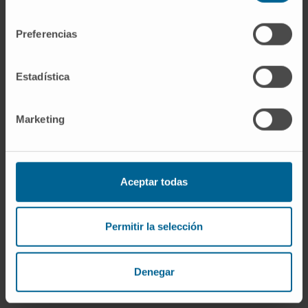
consentimiento
Preferencias
Dernier rapport médical établi par votre
Estadística
spécialiste
Marketing
Dans lequel sont détaillés vos antécédents personnels
et familiaux, les aspects médico-chirurgicaux, les
habitudes toxiques, le traitement en cours et où sont
résumés le diagnostic/jugement clinique, l’évolution de
Aceptar todas
votre maladie et les traitements proposés et/ou reçus.
Permitir la selección
Denegar