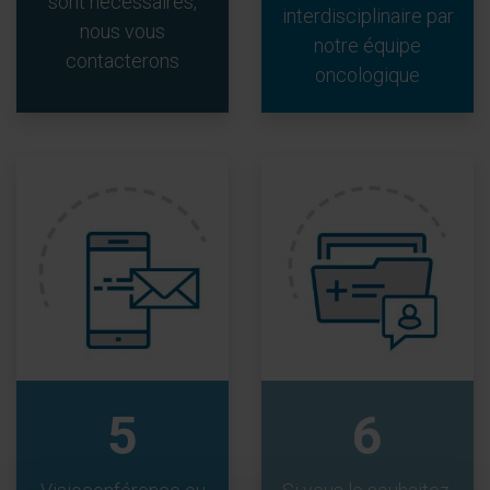
sont nécessaires,
interdisciplinaire par
nous vous
notre équipe
contacterons
oncologique
5
6