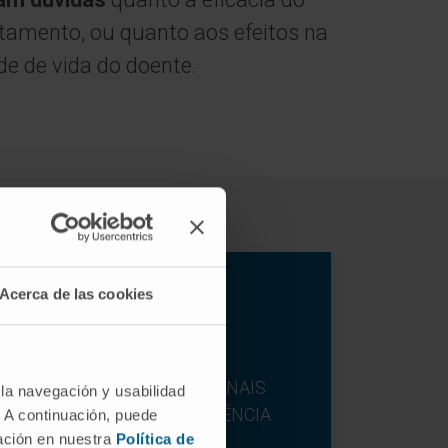
atamento, ou quanto aos efeitos na
de de vida do doente.
Acerca de las cookies
EQUIPA DE PROFISSIONAIS
 la navegación y usabilidad
COM ELEVADA EXPERIÊNCIA
. A continuación, puede
mación en nuestra
Política de