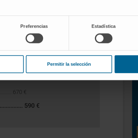
êuticas de precisão mais avançadas
Preferencias
Estadística
Segunda Opinião?
Permitir la selección
........... 670 €
........... 590 €