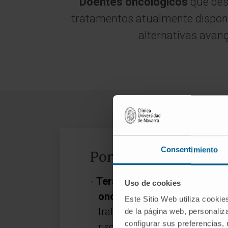
Doentes oncológicos
que de
tratamentos atualmente disponí
alternativas avan
Consentimiento
Porquê solicitar um
Terá a tranquilidade de co
Uso de cookies
oncologistas,
com vasta exp
Este Sitio Web utiliza cookie
tratamento de doenças oncol
de la página web, personaliza
configurar sus preferencias,
risco de um diagnóstico incor