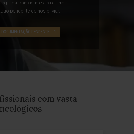
egunda opinião iniciada e tem
ão pendente de nos enviar.
 DOCUMENTAÇÃO PENDENTE
fissionais com vasta
oncológicos