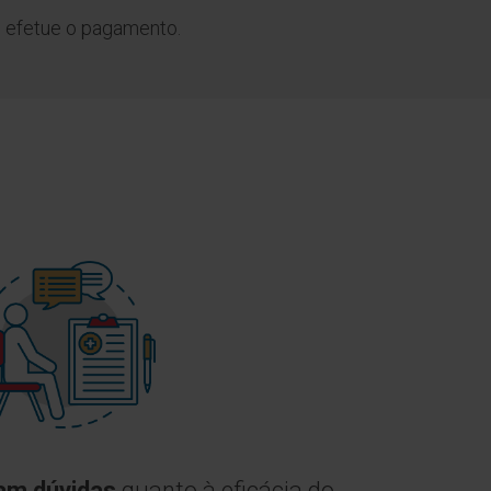
e efetue o pagamento.
am dúvidas
quanto à eficácia do