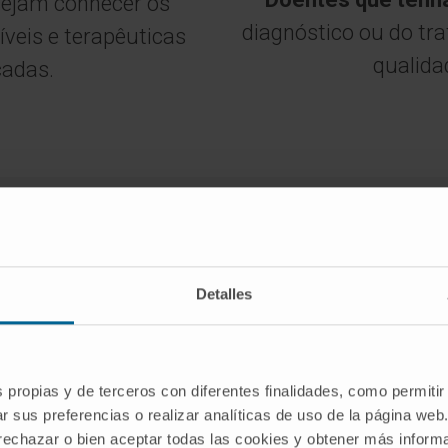
sejam conhecer os
diagnóstico ou do tr
veis e terapêuticas
qualida
çadas.
Detalles
a Segunda Opinião?
ntar com a opinião médica dos nossos
eriência no diagnóstico e no
s propias y de terceros con diferentes finalidades, como permitir
ógicas, com o objetivo de minimizar o
r sus preferencias o realizar analíticas de uso de la página web
 rechazar o bien aceptar todas las cookies y obtener más infor
reto.