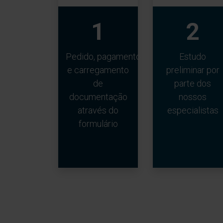
1
2
Pedido, pagamento
Estudo
e carregamento
preliminar por
de
parte dos
documentação
nossos
através do
especialistas
formulário