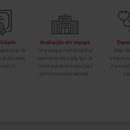
ilidade
Avaliação em equipa
Exper
apêuticas de
Uma equipa multidisciplinar
Mais d
s avançadas
experiente em cada tipo de
a liderar 
 cancro.
tumor estudará o seu caso
e a inve
de forma personalizada.
ca