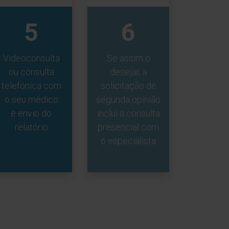
5
6
Videoconsulta
Se assim o
ou consulta
desejar, a
telefónica com
solicitação de
o seu médico
segunda opinião
e envio do
inclui a consulta
relatório
presencial com
o especialista