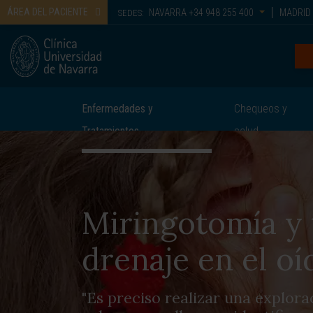
ÁREA DEL PACIENTE
NAVARRA
+34 948 255 400
MADRID
SEDES:
Enfermedades y
Chequeos y
Tratamientos
salud
Miringotomía y 
drenaje en el oí
"Es preciso realizar una explor