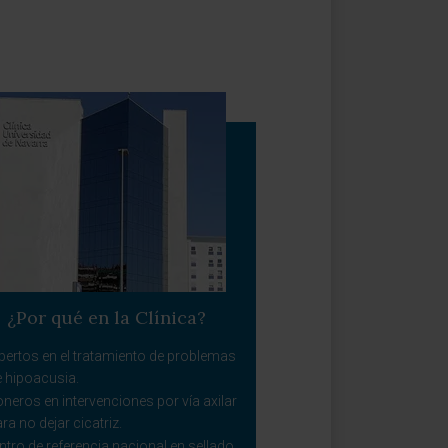
¿Por qué en la Clínica?
pertos en el tratamiento de problemas
e hipoacusia.
oneros en intervenciones por vía axilar
ra no dejar cicatriz.
ntro de referencia nacional en sellado