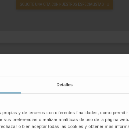
SOLICITE UNA CITA CON NUESTROS ESPECIALISTAS
¿Cómo se realiza la miringotomía?
Detalles
mo se realiza la inserción de los tubos de drenaje
s propias y de terceros con diferentes finalidades, como permitir
cirugía se realiza bajo anestesia general en los niños o con
r sus preferencias o realizar analíticas de uso de la página web
s practicar una pequeña incisión en el tímpano (llamada m
 rechazar o bien aceptar todas las cookies y obtener más infor