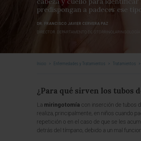
cabeza y cuello para identificar
predispongan a padecer ese tip
DR. FRANCISCO JAVIER CERVERA PAZ
DIRECTOR. DEPARTAMENTO DE OTORRINOLARINGOLOGÍA
Inicio
>
Enfermedades y Tratamientos
>
Tratamientos
>
¿Para qué sirven los tubos d
La
miringotomía
con inserción de tubos d
realiza, principalmente, en niños cuando 
repetición o en el caso de que se les acu
detrás del tímpano, debido a un mal funcio