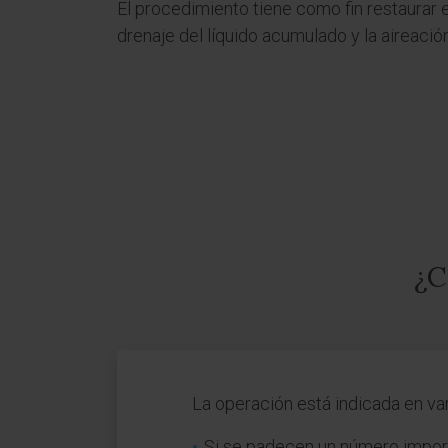
El procedimiento tiene como fin restaurar 
drenaje del líquido acumulado y la aireació
¿C
La operación está indicada en var
Si se padecen un número import