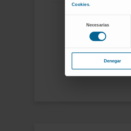
acu
Cookies
.
ent
Selección
Si 
Necesarias
de
las
consentimiento
El 
re
nor
Denegar