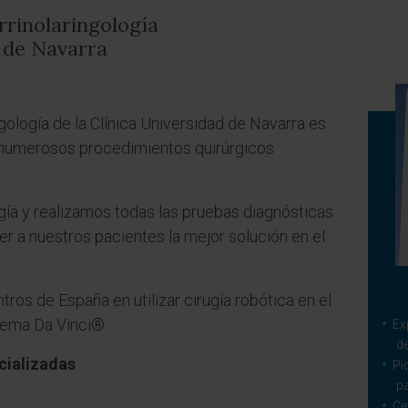
rinolaringología
d de Navarra
gología de la Clínica Universidad de Navarra es
n numerosos procedimientos quirúrgicos
ía y realizamos todas las pruebas diagnósticas
r a nuestros pacientes la mejor solución en el
os de España en utilizar cirugía robótica en el
stema Da Vinci®.
Ex
d
cializadas
Pi
pa
Ce