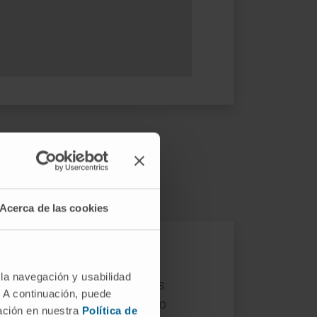
Acerca de las cookies
 en los oídos
 la navegación y usabilidad
 anestesia local en los adultos.
. A continuación, puede
iringotomía), se aspira el moco
mación en nuestra
Política de