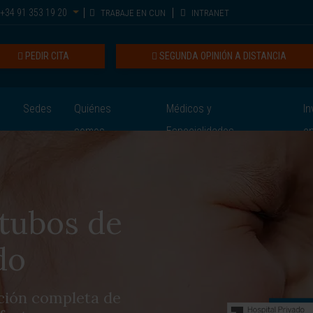
+34 91 353 19 20
TRABAJE EN CUN
INTRANET
PEDIR CITA
SEGUNDA OPINIÓN A DISTANCIA
Sedes
Quiénes
Médicos y
In
somos
Especialidades
e
tubos de
do
ación completa de