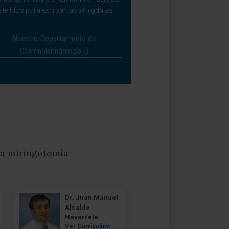
 tejidos para extirpar las amígdalas.
Nuestro Departamento de
Otorrinolaringología
 la miringotomía
Dr. Juan Manuel
Alcalde
Navarrete
Ver Curriculum