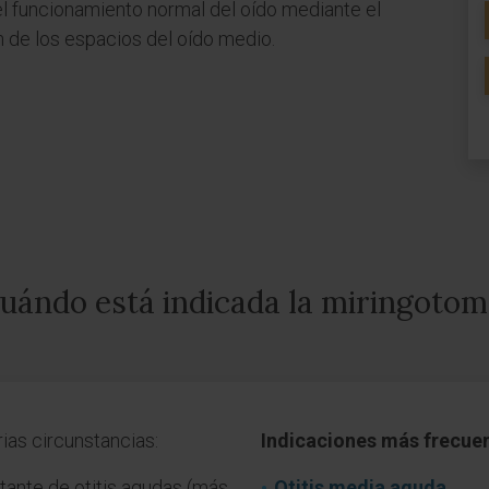
el funcionamiento normal del oído mediante el
n de los espacios del oído medio.
uándo está indicada la miringotom
ias circunstancias:
Indicaciones más frecue
ante de otitis agudas (más
Otitis media aguda.