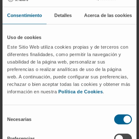
Especialista
Servicio de Farmacia
Sede Pamplona
Consentimiento
Detalles
Acerca de las cookies
Dra. Mª Carmen Barace Indurain
Uso de cookies
Ver Curriculum
Especialista
Este Sitio Web utiliza cookies propias y de terceros con
Servicio de Farmacia
diferentes finalidades, como permitir la navegación y
Sede Pamplona
usabilidad de la página web, personalizar sus
preferencias o realizar analíticas de uso de la página
web. A continuación, puede configurar sus preferencias,
Dra. Emma Bartolomé García
Ver Curriculum
rechazar o bien aceptar todas las cookies y obtener más
Especialista
información en nuestra
Política de Cookies
.
Servicio de Farmacia
Sede Madrid
Selección
Necesarias
de
Dra. Silvia Berisa Prado
consentimiento
Ver Curriculum
Especialista
Preferencias