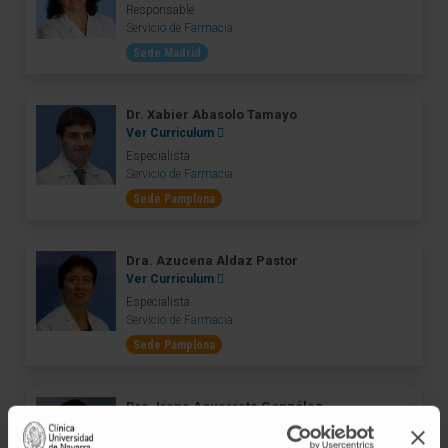
Responsable
Servicio de Farmacia
Sede Madrid
Dr. Xabier Abasolo Tamayo
Ver Curriculum
Especialista
Servicio de Farmacia
Sede Pamplona
Dra. Azucena Aldaz Pastor
Ver Curriculum
Especialista
Servicio de Farmacia
Sede Pamplona
Dra. Irene Aquerreta González
Ver Curriculum