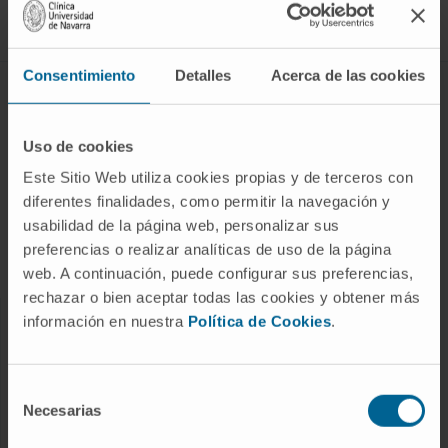
Síguenos
Consentimiento
Detalles
Acerca de las cookies
ENFERMEDADES Y TRATAMIENTOS
Enfermedades
Uso de cookies
Pruebas diagnósticas
Este Sitio Web utiliza cookies propias y de terceros con
diferentes finalidades, como permitir la navegación y
Tratamientos
usabilidad de la página web, personalizar sus
Cuidados en casa
preferencias o realizar analíticas de uso de la página
Chequeos y salud
web. A continuación, puede configurar sus preferencias,
rechazar o bien aceptar todas las cookies y obtener más
información en nuestra
Política de Cookies
.
NUESTROS PROFESIONALES
Cancer Center
Selección
Conozca a los profesionales
Necesarias
de
consentimiento
Servicios médicos