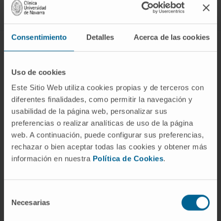
Síguenos
Consentimiento
Detalles
Acerca de las cookies
ENFERMEDADES Y TRATAMIENTOS
Enfermedades
Uso de cookies
Pruebas diagnósticas
Este Sitio Web utiliza cookies propias y de terceros con
diferentes finalidades, como permitir la navegación y
Tratamientos
usabilidad de la página web, personalizar sus
Cuidados en casa
preferencias o realizar analíticas de uso de la página
Chequeos y salud
web. A continuación, puede configurar sus preferencias,
rechazar o bien aceptar todas las cookies y obtener más
información en nuestra
Política de Cookies
.
NUESTROS PROFESIONALES
Cancer Center
Selección
Conozca a los profesionales
Necesarias
de
consentimiento
Servicios médicos