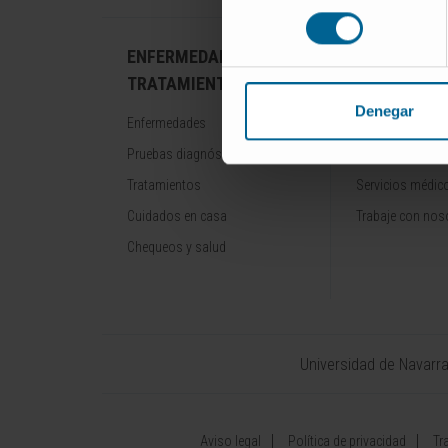
consentimiento
ENFERMEDADES Y
NUESTROS
TRATAMIENTOS
PROFESION
Denegar
Enfermedades
Cancer Center
Pruebas diagnósticas
Conozca a los p
Tratamientos
Servicios médic
Cuidados en casa
Trabaje con nos
Chequeos y salud
Universidad de Navarr
Aviso legal
Política de privacidad
Tr