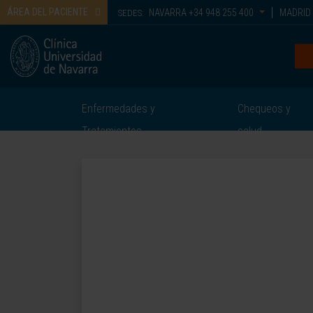
ÁREA DEL PACIENTE
NAVARRA
+34 948 255 400
MADRID
SEDES:
Enfermedades y
Chequeos y
Tratamientos
salud