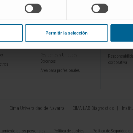
INVESTIGACIÓN Y
CONOZCA L
ALES
DOCENCIA
Por qué venir
Permitir la selección
Ensayos clínicos
Tecnología
rofesionales
Docencia y formación
Premios y rec
os
Residentes y Unidades
Responsabilida
Docentes
corporativa
otros
Área para profesionales
a
Cima Universidad de Navarra
CIMA LAB Diagnostics
Instit
atamiento datos personales
Política de cookies
Política de Seguridad de