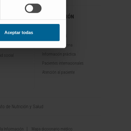
A CLÍNICA
INFORMACIÓN
PRÁCTICA
Aceptar todas
Sede de Madrid
Sede de Pamplona
onocimientos
Información práctica
d social
Pacientes internacionales
Atención al paciente
uto de Nutrición y Salud
 la Información
Mapa diccionario médico