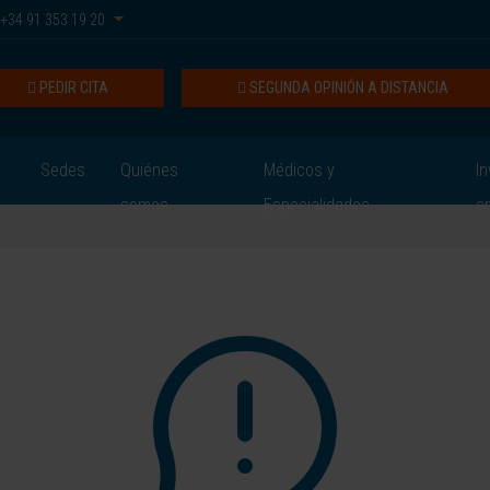
+34 91 353 19 20
PEDIR CITA
SEGUNDA OPINIÓN A DISTANCIA
Sedes
Quiénes
Médicos y
In
somos
Especialidades
e