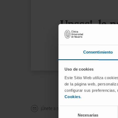
Upsss!, la 
Le su
Consentimiento
Uso de cookies
Este Sitio Web utiliza cookie
de la página web, personaliza
configurar sus preferencias,
Cookies
.
¡Únete a nuestra comunidad!
SU
Selección
Necesarias
de