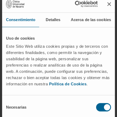
Síguenos
Consentimiento
Detalles
Acerca de las cookies
ENFERMEDADES Y TRATAMIENTOS
Enfermedades
Uso de cookies
Pruebas diagnósticas
Este Sitio Web utiliza cookies propias y de terceros con
diferentes finalidades, como permitir la navegación y
Tratamientos
usabilidad de la página web, personalizar sus
Cuidados en casa
preferencias o realizar analíticas de uso de la página
Chequeos y salud
web. A continuación, puede configurar sus preferencias,
rechazar o bien aceptar todas las cookies y obtener más
información en nuestra
Política de Cookies
.
NUESTROS PROFESIONALES
Cancer Center
Selección
Conozca a los profesionales
Necesarias
de
consentimiento
Servicios médicos