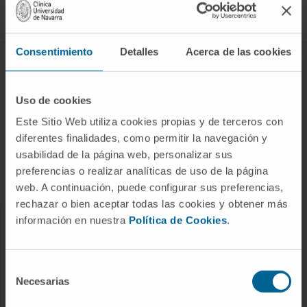
Síguenos
Consentimiento
Detalles
Acerca de las cookies
ENFERMEDADES Y TRATAMIENTOS
Enfermedades
Uso de cookies
Pruebas diagnósticas
Este Sitio Web utiliza cookies propias y de terceros con
diferentes finalidades, como permitir la navegación y
Tratamientos
usabilidad de la página web, personalizar sus
Cuidados en casa
preferencias o realizar analíticas de uso de la página
Chequeos y salud
web. A continuación, puede configurar sus preferencias,
rechazar o bien aceptar todas las cookies y obtener más
información en nuestra
Política de Cookies
.
NUESTROS PROFESIONALES
Cancer Center
Selección
Conozca a los profesionales
Necesarias
de
consentimiento
Servicios médicos