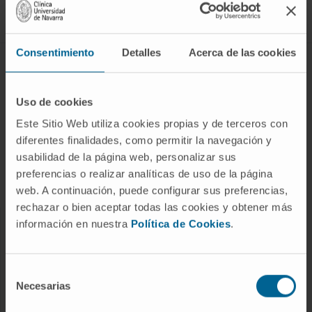
Síguenos
Consentimiento
Detalles
Acerca de las cookies
ENFERMEDADES Y TRATAMIENTOS
Enfermedades
Uso de cookies
Pruebas diagnósticas
Este Sitio Web utiliza cookies propias y de terceros con
diferentes finalidades, como permitir la navegación y
Tratamientos
usabilidad de la página web, personalizar sus
Cuidados en casa
preferencias o realizar analíticas de uso de la página
Chequeos y salud
web. A continuación, puede configurar sus preferencias,
rechazar o bien aceptar todas las cookies y obtener más
información en nuestra
Política de Cookies
.
NUESTROS PROFESIONALES
Cancer Center
Selección
Conozca a los profesionales
Necesarias
de
consentimiento
Servicios médicos