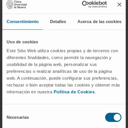
Síguenos
Consentimiento
Detalles
Acerca de las cookies
ENFERMEDADES Y TRATAMIENTOS
Enfermedades
Uso de cookies
Pruebas diagnósticas
Este Sitio Web utiliza cookies propias y de terceros con
diferentes finalidades, como permitir la navegación y
Tratamientos
usabilidad de la página web, personalizar sus
Cuidados en casa
preferencias o realizar analíticas de uso de la página
Chequeos y salud
web. A continuación, puede configurar sus preferencias,
rechazar o bien aceptar todas las cookies y obtener más
información en nuestra
Política de Cookies
.
NUESTROS PROFESIONALES
Cancer Center
Selección
Conozca a los profesionales
Necesarias
de
consentimiento
Servicios médicos