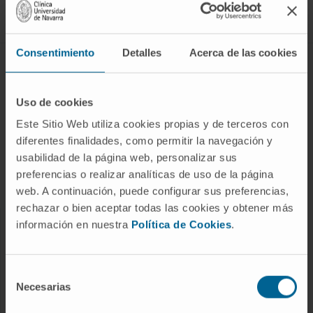
Síguenos
Consentimiento
Detalles
Acerca de las cookies
ENFERMEDADES Y TRATAMIENTOS
Enfermedades
Uso de cookies
Pruebas diagnósticas
Este Sitio Web utiliza cookies propias y de terceros con
diferentes finalidades, como permitir la navegación y
Tratamientos
usabilidad de la página web, personalizar sus
Cuidados en casa
preferencias o realizar analíticas de uso de la página
Chequeos y salud
web. A continuación, puede configurar sus preferencias,
rechazar o bien aceptar todas las cookies y obtener más
información en nuestra
Política de Cookies
.
NUESTROS PROFESIONALES
Cancer Center
Selección
Conozca a los profesionales
Necesarias
de
consentimiento
Servicios médicos