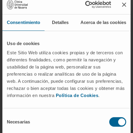
Síguenos
Consentimiento
Detalles
Acerca de las cookies
ENFERMEDADES Y TRATAMIENTOS
Enfermedades
Uso de cookies
Pruebas diagnósticas
Este Sitio Web utiliza cookies propias y de terceros con
diferentes finalidades, como permitir la navegación y
Tratamientos
usabilidad de la página web, personalizar sus
Cuidados en casa
preferencias o realizar analíticas de uso de la página
Chequeos y salud
web. A continuación, puede configurar sus preferencias,
rechazar o bien aceptar todas las cookies y obtener más
información en nuestra
Política de Cookies
.
NUESTROS PROFESIONALES
Cancer Center
Selección
Conozca a los profesionales
Necesarias
de
consentimiento
Servicios médicos