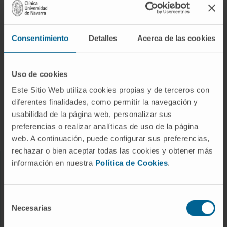
Síguenos
Consentimiento
Detalles
Acerca de las cookies
ENFERMEDADES Y TRATAMIENTOS
Enfermedades
Uso de cookies
Pruebas diagnósticas
Este Sitio Web utiliza cookies propias y de terceros con
diferentes finalidades, como permitir la navegación y
Tratamientos
usabilidad de la página web, personalizar sus
Cuidados en casa
preferencias o realizar analíticas de uso de la página
Chequeos y salud
web. A continuación, puede configurar sus preferencias,
rechazar o bien aceptar todas las cookies y obtener más
información en nuestra
Política de Cookies
.
NUESTROS PROFESIONALES
Cancer Center
Selección
Conozca a los profesionales
Necesarias
de
consentimiento
Servicios médicos