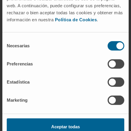
web. A continuación, puede configurar sus preferencias,
Existem mais de 200 doenças reumáticas
rechazar o bien aceptar todas las cookies y obtener más
para as quais oferecemos tratamentos
información en nuestra
Política de Cookies
.
personalizados que melhoram a qualidade de
vida.
Selección
Necesarias
de
consentimiento
Preferencias
Estadística
Marketing
Imunoterapia
Aceptar todas
Somos líderes na redução dos efeitos secundários