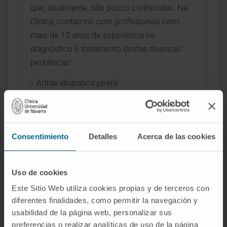
que, atualmente, são pouco conhecidas. Na
Clínica, contamos com profissionais com
mais de 10 anos de experiência no
diagnóstico e tratamento destas doenças
pediátricas:
Artrite idiopática juvenil.
Doenças autoimunes sistémicas com início
na infância.
Morfeia ou esclerodermia localizada.
Dor
Consentimiento
Detalles
Acerca de las cookies
Doenças autoinflamatórias.
Uso de cookies
Este Sitio Web utiliza cookies propias y de terceros con
diferentes finalidades, como permitir la navegación y
DIAGNÓSTICO E TRATAMENTO PERSONALIZADO
usabilidad de la página web, personalizar sus
Assistência integral
preferencias o realizar analíticas de uso de la página