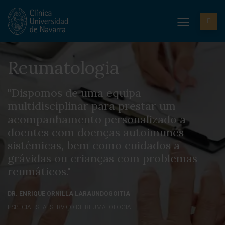
Reumatologia
"Dispomos de uma equipa
multidisciplinar para prestar um
acompanhamento personalizado a
doentes com doenças autoimunes
sistémicas, bem como cuidados a
grávidas ou crianças com problemas
reumáticos."
DR. ENRIQUE ORNILLA LARAUNDOGOITIA
ESPECIALISTA. SERVIÇO DE REUMATOLOGIA