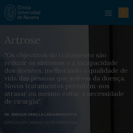
Artrose
"Os objectivos do tratamento são
reduzir os sintomas e a incapacidade
dos doentes, melhorando a qualidade de
vida das pessoas que sofrem da doença.
Novos tratamentos permitem-nos
atrasar ou mesmo evitar a necessidade
de cirurgia".
DR. ENRIQUE ORNILLA LARAUNDOGOITIA
ESPECIALISTA. SERVIÇO DE REUMATOLOGIA