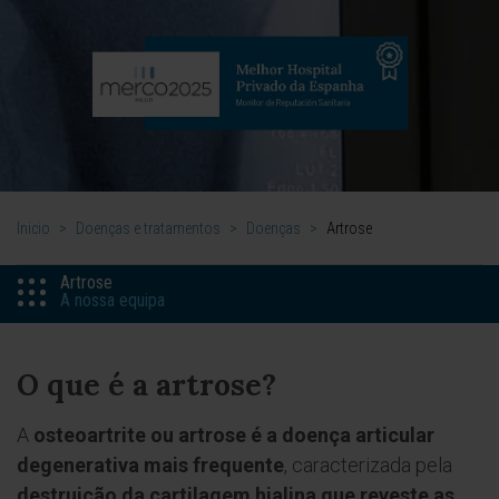
Inicio
>
Doenças e tratamentos
>
Doenças
>
Artrose
Artrose
A nossa equipa
O que é a artrose?
A
osteoartrite ou artrose é a doença articular
degenerativa mais frequente
, caracterizada pela
destruição da cartilagem hialina que reveste as