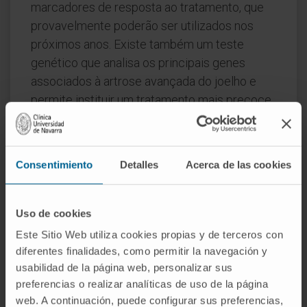
marcadores de resposta ao tratamento, que
provavelmente poderão ser utilizados nos
próximos anos. Existe também um teste
genético que analisa os principais genes
associados à artrose avançada do joelho e
permite instituir um tratamento mais precoce.
No exame físico, podem observar-se
deformidades articulares
, por aumento do
Consentimiento
Detalles
Acerca de las cookies
componente ósseo e capsular, e limitação da
mobilidade com dor à pressão, estalidos e
crepitação articular.
Uso de cookies
O crescimento das extremidades dos ossos
Este Sitio Web utiliza cookies propias y de terceros con
que formam a articulação pode fazer com que
diferentes finalidades, como permitir la navegación y
usabilidad de la página web, personalizar sus
a articulação aumente de tamanho e alargue.
preferencias o realizar analíticas de uso de la página
A radiologia nas fases iniciais pode ser
web. A continuación, puede configurar sus preferencias,