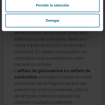
Permitir la selección
Tratamento não farmacológico
:
fisioterapia, exercício aeróbio (natação,
caminhadas).
Denegar
Tratamento farmacológico
: como
primeira opção, paracetamol. Como anti-
inflamatórios não esteroides, tende-se a
utilizar inibidores da COX-2 (celecoxib e
rofecoxib). Em alguns casos, podem ser
necessários outros analgésicos, como
tramadol ou codeína.
O
sulfato de glucosamina e o sulfato de
condroitina
estimulam a síntese da matriz
extracelular da cartilagem e parece que
exercem um controlo moderado sobre a
dor articular, embora os estudos não
mostrem resultados totalmente