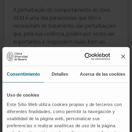
A perturbação do comportamento do sono
REM é uma das parassónias que têm e
necessitam de tratamento; são perturbações
que, pela sua violência, podem por vezes ser
importantes e respondem muito bem ao
tratamento com benzodiazepinas noturnas,
em particular o clonazepam.
Em geral, recomenda-se proteger o ambiente
Consentimiento
Detalles
Acerca de las cookies
onde a pessoa dorme para evitar acidentes.
Se se presenciar um episódio, tenta-se
habitualmente acompanhá-la novamente até à
Uso de cookies
cama e que continue a dormir, uma vez que,
Este Sitio Web utiliza cookies propias y de terceros con
embora não esteja consciente, costuma ser
diferentes finalidades, como permitir la navegación y
possível estabelecer um mínimo de
usabilidad de la página web, personalizar sus
comunicação; acordá-la bruscamente não é
preferencias o realizar analíticas de uso de la página