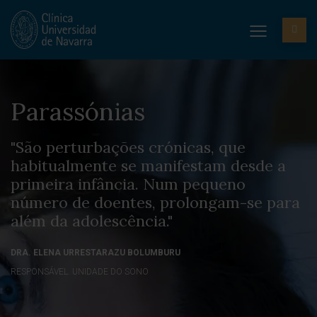
Parassónias
"São perturbações crónicas, que
habitualmente se manifestam desde a
primeira infância. Num pequeno
número de doentes, prolongam-se para
além da adolescência."
DRA. ELENA URRESTARAZU BOLUMBURU
RESPONSÁVEL. UNIDADE DO SONO