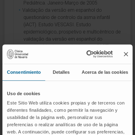
Pediátrica. Janeiro-Março de 2005
Validação da versão em espanhol do
questionário de controlo da asma infantil
(iACT). Estudo VESCASI. Estudo
epidemiológico, prospetivo e multicêntrico de
validação da versão em espanhol do
questionário de controlo da asma (iACT), em
crianças dos 4 aos 11 anos, a nível nacional.
Setembro de 2008 a Março de 2009
“Estudo comparativo da rentabilidade
Consentimiento
Detalles
Acerca de las cookies
diagnóstica de amostras obtidas por
aspirado gástrico vs esputo induzido na
tuberculose infantil”. Inv. Principal: Dr.
Uso de cookies
Fernando Echávarri Olavarría.
Este Sitio Web utiliza cookies propias y de terceros con
Promotora: Dra. Marta Ruiz Jiménez (Hospital
diferentes finalidades, como permitir la navegación y
de Getafe). Estudo aprovado pelo CEIC do
usabilidad de la página web, personalizar sus
Hospital Universitário de Getafe e pelo CEIC
preferencias o realizar analíticas de uso de la página
do HUF Alcorcón.
web. A continuación, puede configurar sus preferencias,
Ablynx NV Protocol Number ALX0171-C104 A