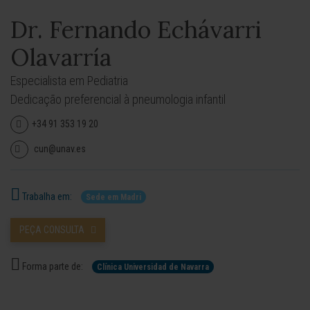
Dr. Fernando Echávarri
Olavarría
Especialista em Pediatria
Dedicação preferencial à pneumologia infantil
+34 91 353 19 20
cun@unav.es
Trabalha em:
Sede em Madri
PEÇA CONSULTA
Forma parte de:
Clínica Universidad de Navarra