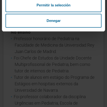
Permitir la selección
Atividade
Denegar
No ensino
Professor honorário de Pediatria na
Faculdade de Medicina da Universidad Rey
Juan Carlos de Madrid.
Foi Chefe de Estudos da Unidade Docente
Multiprofissional de Pediatria, bem como
tutor de internos de Pediatria.
Tutor de alunos em estágio do Programa de
Estágios em hospitais externos da
Universidad de Navarra.
Foi professor colaborador da disciplina
Urgências em Pediatria, Escola de