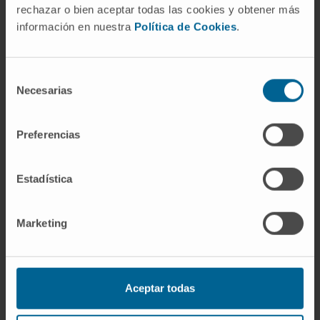
rechazar o bien aceptar todas las cookies y obtener más
Phase I/IIa Multicentre Study in Otherwise
información en nuestra
Política de Cookies
.
Healthy Infants and Toddlers Hospitalised For
and Diagnosed With Respiratory Syncytial
Virus Lower Respiratory Tract Infection,
Selección
Consisting of an Open-label Lead-in Part
Necesarias
de
Followed by a Double-blind, Placebo-
consentimiento
controlled Part, to Evaluate the Safety,
Tolerability, and Clinical Activity of ALX-0171,
Preferencias
Administered Via Inhalation, in Addition to
Standard of Care. Estudo aprovado pelo CEIC
Estadística
do HUF Alcorcón.
Marketing
ÁREAS DE INTERESSE
Pneumologia Pediátrica.
Aceptar todas