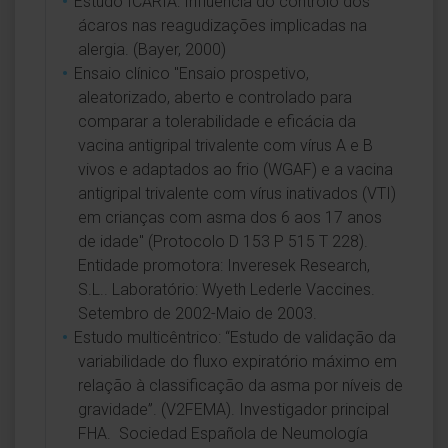
Estudo ICARIA: Influência do controlo dos
ácaros nas reagudizações implicadas na
alergia. (Bayer, 2000)
Ensaio clínico "Ensaio prospetivo,
aleatorizado, aberto e controlado para
comparar a tolerabilidade e eficácia da
vacina antigripal trivalente com vírus A e B
vivos e adaptados ao frio (WGAF) e a vacina
antigripal trivalente com vírus inativados (VTI)
em crianças com asma dos 6 aos 17 anos
de idade" (Protocolo D 153 P 515 T 228).
Entidade promotora: Inveresek Research,
S.L.. Laboratório: Wyeth Lederle Vaccines.
Setembro de 2002-Maio de 2003.
Estudo multicêntrico: “Estudo de validação da
variabilidade do fluxo expiratório máximo em
relação à classificação da asma por níveis de
gravidade”. (V2FEMA). Investigador principal
FHA. Sociedad Española de Neumología