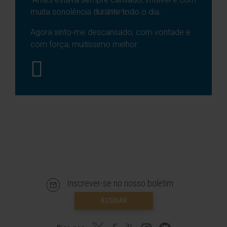
muita sonolência durante todo o dia.
TESTEMUNHO
Agora sinto-me descansado, com vontade e
com força, muitíssimo melhor.
Inscrever-se no nosso boletim
ASSINAR