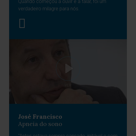
Quando começou a ouvir e a falar, foi um
verdadeiro milagre para nós.
VER
José Francisco
Apneia do sono
"Antes estava sempre cansado, irritável e com