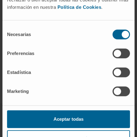
información en nuestra
Política de Cookies
.
Sede de Navarra
Dra. Elena Urrestarazu Bolumburu
Selección
Veja Currículo
Necesarias
de
Especialista
consentimiento
Serviço de Neurofisiologia
Sede de Navarra
Preferencias
Estadística
Aceda a todo o corpo clínico da Clínica
Marketing
Aceptar todas
Ajudamos os nossos doentes a
superar as suas histórias