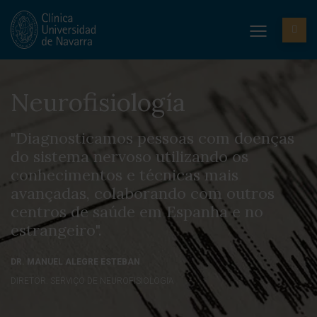
Neurofisiología
"Diagnosticamos pessoas com doenças
do sistema nervoso utilizando os
conhecimentos e técnicas mais
avançadas, colaborando com outros
centros de saúde em Espanha e no
estrangeiro".
DR. MANUEL ALEGRE ESTEBAN
DIRETOR. SERVIÇO DE NEUROFISIOLOGIA