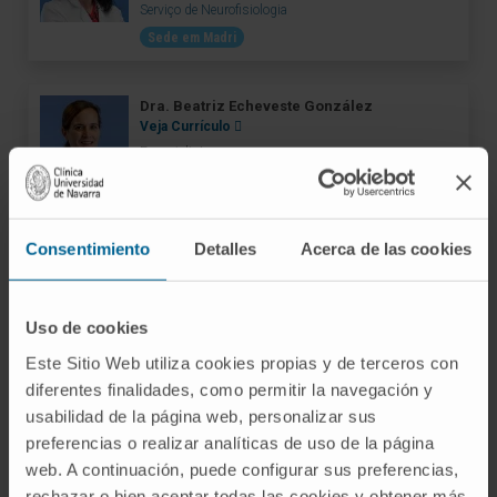
Serviço de Neurofisiologia
Sede em Madri
Dra. Beatriz Echeveste González
Veja Currículo
Especialista
Serviço de Neurofisiologia
Sede de Navarra
Consentimiento
Detalles
Acerca de las cookies
Dra. Carmen García Penco
Veja Currículo
Especialista
Uso de cookies
Serviço de Neurofisiologia
Este Sitio Web utiliza cookies propias y de terceros con
Sede de Navarra
diferentes finalidades, como permitir la navegación y
usabilidad de la página web, personalizar sus
Dr. Óscar Manzanilla Zapata
preferencias o realizar analíticas de uso de la página
Veja Currículo
web. A continuación, puede configurar sus preferencias,
Especialista
rechazar o bien aceptar todas las cookies y obtener más
Serviço de Neurofisiologia